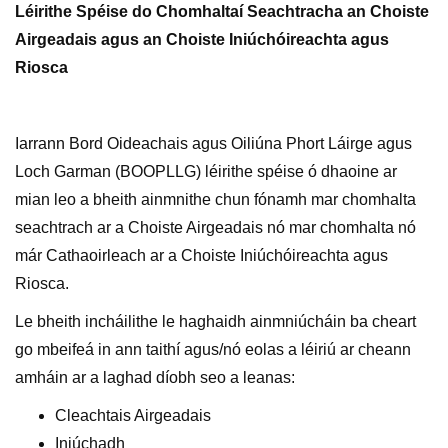
Léirithe Spéise do Chomhaltaí Seachtracha an Choiste
Airgeadais agus an Choiste Iniúchóireachta agus
Riosca
Iarrann Bord Oideachais agus Oiliúna Phort Láirge agus
Loch Garman (BOOPLLG) léirithe spéise ó dhaoine ar
mian leo a bheith ainmnithe chun fónamh mar chomhalta
seachtrach ar a Choiste Airgeadais nó mar chomhalta nó
már Cathaoirleach ar a Choiste Iniúchóireachta agus
Riosca.
Le bheith incháilithe le haghaidh ainmniúcháin ba cheart
go mbeifeá in ann taithí agus/nó eolas a léiriú ar cheann
amháin ar a laghad díobh seo a leanas:
Cleachtais Airgeadais
Iniúchadh