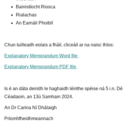
Bainistíocht Riosca
Rialachas
An Earnáil Phoiblí
Chun tuilleadh eolais a fháil, cliceáil ar na naisc thíos:
Explanatory Memorandum Word file
Explanatory Memorandum PDF file
Is é an dáta deiridh le haghaidh léirithe spéise ná 5 i.n. Dé
Céadaoin, an 13ú Samhain 2024.
An Dr Carina Ní Dhálaigh
Príomhfheidhmeannach